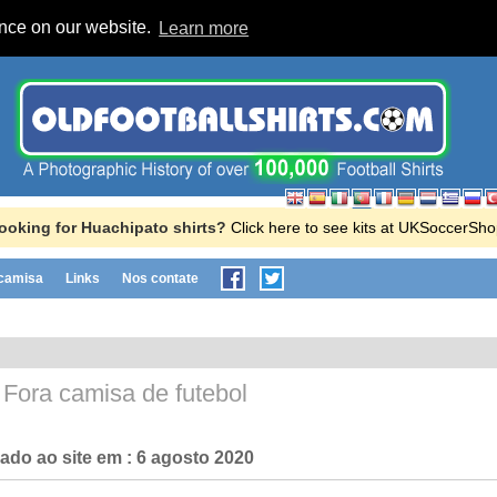
ence on our website.
Learn more
ooking for Huachipato shirts?
Click here to see kits at UKSoccerSho
 camisa
Links
Nos contate
o
Fora camisa de futebol
nado ao site em :
6 agosto 2020