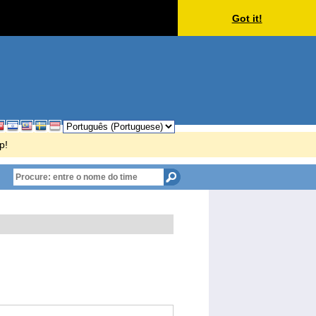
Got it!
p!