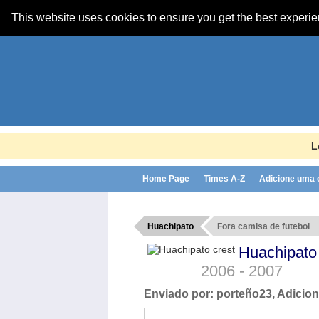
This website uses cookies to ensure you get the best experi
L
Home Page
Times A-Z
Adicione uma
Huachipato
Fora camisa de futebol
Huachipat
2006 - 2007
Enviado por:
porteño23
, Adicio