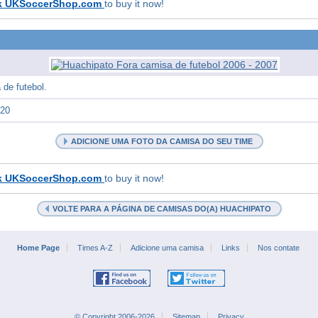
k UKSoccerShop.com
to buy it now!
de futebol.
020
ADICIONE UMA FOTO DA CAMISA DO SEU TIME
k UKSoccerShop.com
to buy it now!
VOLTE PARA A PÁGINA DE CAMISAS DO(A) HUACHIPATO
Home Page
Times A-Z
Adicione uma camisa
Links
Nos contate
© Copyright 2006-2026
Sitemap
Privacy