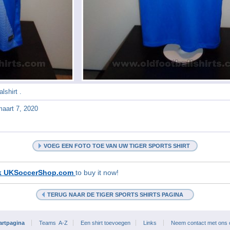
lshirt .
maart 7, 2020
VOEG EEN FOTO TOE VAN UW TIGER SPORTS SHIRT
k UKSoccerShop.com
to buy it now!
TERUG NAAR DE TIGER SPORTS SHIRTS PAGINA
artpagina
Teams A-Z
Een shirt toevoegen
Links
Neem contact met ons