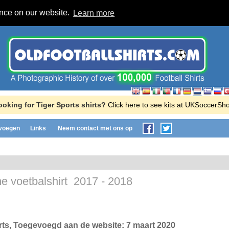
ence on our website.
Learn more
ooking for Tiger Sports shirts?
Click here to see kits at UKSoccerSh
evoegen
Links
Neem contact met ons op
e voetbalshirt
2017 - 2018
rts
, Toegevoegd aan de website:
7 maart 2020