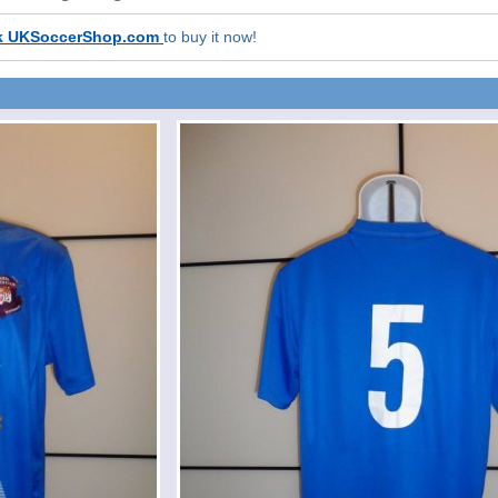
k UKSoccerShop.com
to buy it now!