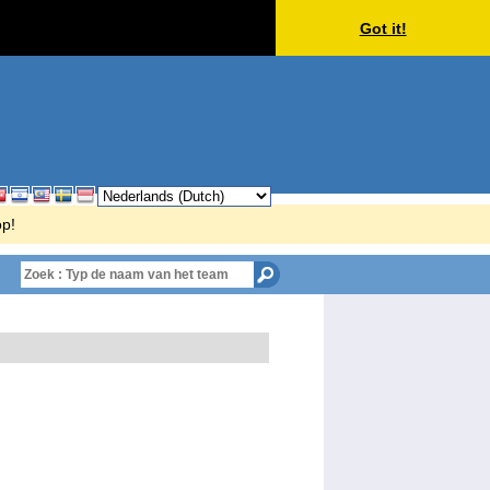
Got it!
op!