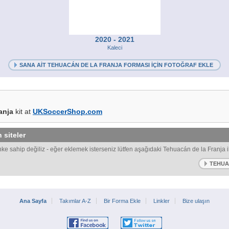
2020 - 2021
Kaleci
SANA AIT TEHUACÁN DE LA FRANJA FORMASI IÇIN FOTOĞRAF EKLE
anja
kit at
UKSoccerShop.com
 siteler
inke sahip değiliz - eğer eklemek isterseniz lütfen aşağıdaki Tehuacán de la Franja ile 
TEHUAC
Ana Sayfa
Takımlar A-Z
Bir Forma Ekle
Linkler
Bize ulaşın