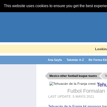
This website uses cookies to ensure you get the best experi
Lookin
Ana Sayfa
Takımlar A-Z
Bir Forma Ek
Mexico other football league teams
T
Tehu
Futbol Formaları
LAST UPDATE: 5 MAYIS 2021
Tehuacán de la Franja kit sponsors
ha