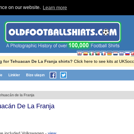
ence on our website.
Learn more
g for Tehuacan De La Franja shirts?
Click here to see kits at UKSoc
le
Linkler
Bize ulaşın
ehuacán de la Franja
acán De La Franja
ve included Volkswagen -
view