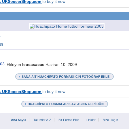
k UKSoccerShop.com
to buy it now!
.
09
Ekleyen
leocasacas
Haziran 10, 2009
SANA AIT HUACHIPATO FORMASI IÇIN FOTOĞRAF EKLE
k UKSoccerShop.com
to buy it now!
HUACHIPATO FORMALARI SAYFASINA GERI DÖN
Ana Sayfa
Takımlar A-Z
Bir Forma Ekle
Linkler
Bize ulaşın