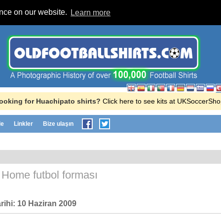
ence on our website.
Learn more
ooking for Huachipato shirts?
Click here to see kits at UKSoccerSho
le
Linkler
Bize ulaşın
o
Home futbol forması
rihi:
10 Haziran 2009