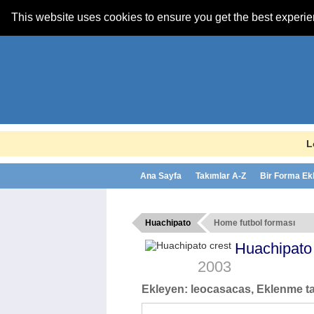
This website uses cookies to ensure you get the best experi
L
Ana Sayfa
Takımlar A-Z
Bir Forma Ek
Huachipato
Home futbol forması
Huachipat
2003
Ekleyen:
leocasacas
, Eklenme ta