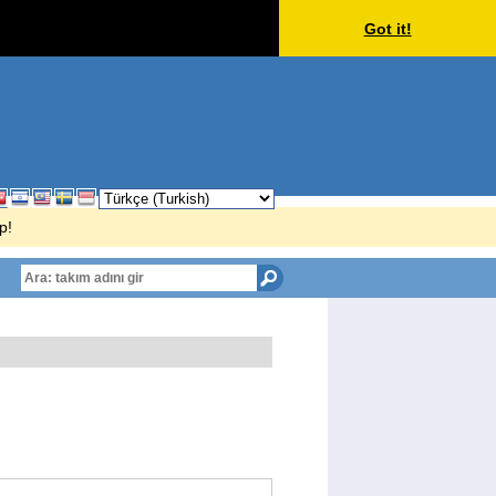
Got it!
p!