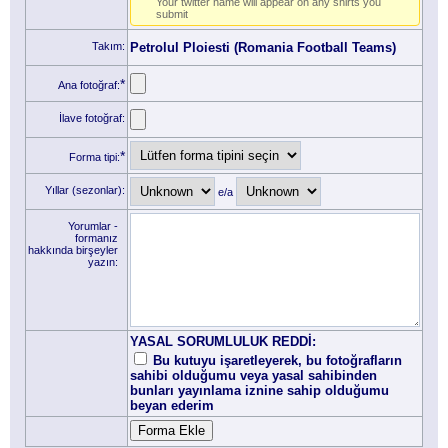
Your twitter name will appear on any shirts you
submit
Takım:
Petrolul Ploiesti (Romania Football Teams)
*
Ana fotoğraf:
İlave fotoğraf:
*
Forma tipi:
Yıllar (sezonlar):
e/a
Yorumlar -
formanız
hakkında birşeyler
yazın:
YASAL SORUMLULUK REDDİ:
Bu kutuyu işaretleyerek, bu fotoğrafların
sahibi olduğumu veya yasal sahibinden
bunları yayınlama iznine sahip olduğumu
beyan ederim