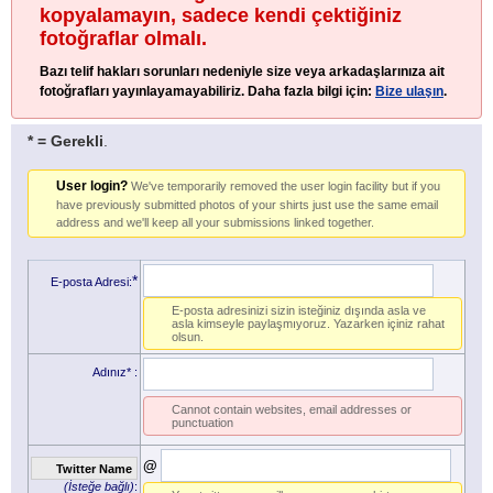
kopyalamayın, sadece kendi çektiğiniz
fotoğraflar olmalı.
Bazı telif hakları sorunları nedeniyle size veya arkadaşlarınıza ait
fotoğrafları yayınlayamayabiliriz. Daha fazla bilgi için:
Bize ulaşın
.
* = Gerekli
.
User login?
We've temporarily removed the user login facility but if you
have previously submitted photos of your shirts just use the same email
address and we'll keep all your submissions linked together.
*
E-posta Adresi:
E-posta adresinizi sizin isteğiniz dışında asla ve
asla kimseyle paylaşmıyoruz. Yazarken içiniz rahat
olsun.
Adınız*
:
Cannot contain websites, email addresses or
punctuation
@
Twitter Name
(İsteğe bağlı)
: