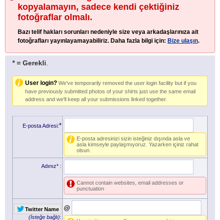
kopyalamayın, sadece kendi çektiğiniz
fotoğraflar olmalı.
Bazı telif hakları sorunları nedeniyle size veya arkadaşlarınıza ait
fotoğrafları yayınlayamayabiliriz. Daha fazla bilgi için:
Bize ulaşın
.
* = Gerekli
.
User login?
We've temporarily removed the user login facility but if you
have previously submitted photos of your shirts just use the same email
address and we'll keep all your submissions linked together.
*
E-posta Adresi:
E-posta adresinizi sizin isteğiniz dışında asla ve
asla kimseyle paylaşmıyoruz. Yazarken içiniz rahat
olsun.
Adınız*
:
Cannot contain websites, email addresses or
punctuation
@
Twitter Name
(İsteğe bağlı)
: