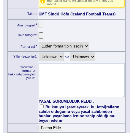
Your twitter name will appear on any shirts you
submit
Takım:
UMF Sindri Höfn (Iceland Football Teams)
*
Ana fotoğraf:
İlave fotoğraf:
*
Forma tipi:
Yıllar (sezonlar):
e/a
Yorumlar -
formanız
hakkında birşeyler
yazın:
YASAL SORUMLULUK REDDİ:
Bu kutuyu işaretleyerek, bu fotoğrafların
sahibi olduğumu veya yasal sahibinden
bunları yayınlama iznine sahip olduğumu
beyan ederim