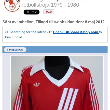
fotbollströja
1979 - 1980
Sänt av:
mbellon
, Tillagd till webbsidan den:
8 maj 2012
👀 Searching for the latest kit?
Check UKSoccerShop.com
to
buy it now!
PREVIOUS