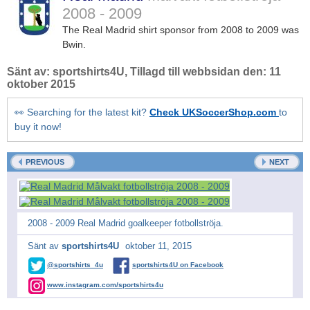
2008 - 2009
The Real Madrid shirt sponsor from 2008 to 2009 was
Bwin.
Sänt av:
sportshirts4U
, Tillagd till webbsidan den:
11
oktober 2015
👀 Searching for the latest kit?
Check UKSoccerShop.com
to
buy it now!
PREVIOUS
NEXT
2008 - 2009 Real Madrid goalkeeper fotbollströja.
Sänt av
sportshirts4U
oktober 11, 2015
@sportshirts_4u
sportshirts4U on Facebook
www.instagram.com/sportshirts4u