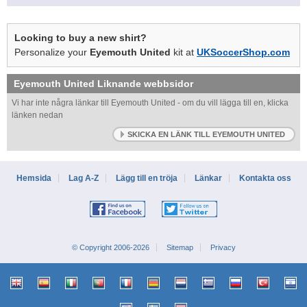
Looking to buy a new shirt?
Personalize your
Eyemouth United
kit at
UKSoccerShop.com
Eyemouth United
Liknande webbsidor
Vi har inte några länkar till Eyemouth United - om du vill lägga till en, klicka
länken nedan
SKICKA EN LÄNK TILL EYEMOUTH UNITED
Hemsida
Lag A-Z
Lägg till en tröja
Länkar
Kontakta oss
© Copyright 2006-2026
Sitemap
Privacy