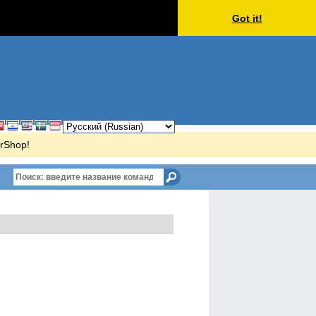
Got it!
erShop!