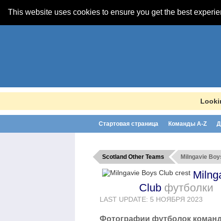
This website uses cookies to ensure you get the best experi
Looki
Стартовая страница
Команды A-Z
Д
Scotland Other Teams
Milngavie Boy
Milng
Club
футболки
LAST UPDATE: 5 НОЯБРЯ 2023
Фотографии футболок команд