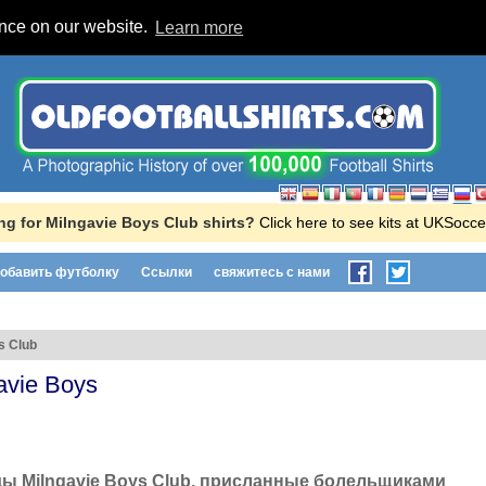
ence on our website.
Learn more
ng for Milngavie Boys Club shirts?
Click here to see kits at UKSocc
обавить футболку
Ссылки
свяжитесь с нами
s Club
avie Boys
ы Milngavie Boys Club, присланные болельщиками