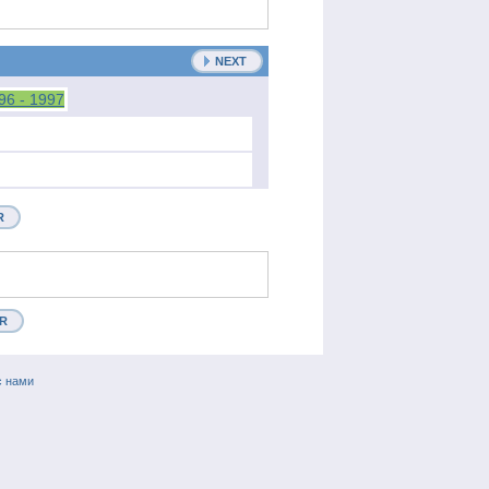
NEXT
R
R
с нами