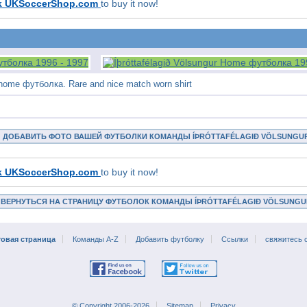
k UKSoccerShop.com
to buy it now!
r home футболка. Rare and nice match worn shirt
ДОБАВИТЬ ФОТО ВАШЕЙ ФУТБОЛКИ КОМАНДЫ ÍÞRÓTTAFÉLAGIÐ VÖLSUNGU
k UKSoccerShop.com
to buy it now!
ВЕРНУТЬСЯ НА СТРАНИЦУ ФУТБОЛОК КОМАНДЫ ÍÞRÓTTAFÉLAGIÐ VÖLSUNGU
товая страница
Команды A-Z
Добавить футболку
Ссылки
свяжитесь 
© Copyright 2006-2026
Sitemap
Privacy