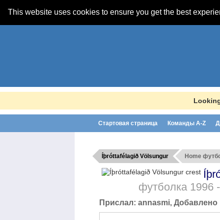
This website uses cookies to ensure you get the best experi
Looking
Стартовая страница
Команды A-Z
Д
Íþróttafélagið Völsungur
Home футб
Íþr
футболка
1996 
Прислал:
annasmi
, Добавлено 