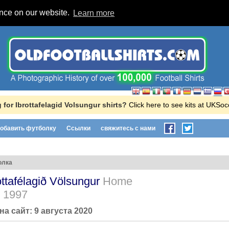
ence on our website.
Learn more
 for Ibrottafelagid Volsungur shirts?
Click here to see kits at UKSo
обавить футболку
Ссылки
свяжитесь с нами
олка
óttafélagið Völsungur
Home
- 1997
на сайт:
9 августа 2020