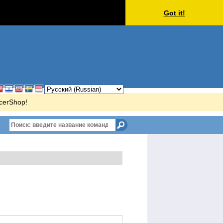
Got it!
ccerShop!