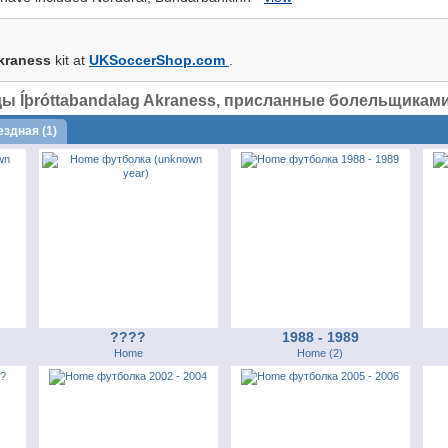
kraness
kit at
UKSoccerShop.com
.
Íþróttabandalag Akraness, присланные болельщиками, 
здная (1)
????
1988 - 1989
Home
Home (2)