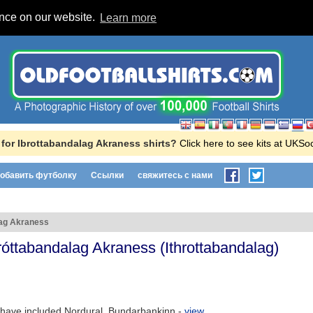
ence on our website.
Learn more
for Ibrottabandalag Akraness shirts?
Click here to see kits at UKS
обавить футболку
Ссылки
свяжитесь с нами
lag Akraness
róttabandalag Akraness
(
Ithrottabandalag
)
have included Nordural, Bundarbankinn -
view