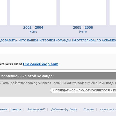
2002 - 2004
2005 - 2006
Home
Home
ДОБАВИТЬ ФОТО ВАШЕЙ ФУТБОЛКИ КОМАНДЫ ÍÞRÓTTABANDALAG AKRANES
kraness
kit at
UKSoccerShop.com
, посвящённые этой команде:
к команде Íþróttabandalag Akraness - если Вы хотите поделиться с нами подо
ПЕРЕДАТЬ ССЫЛКУ, ОТНОСЯЩУЮСЯ К К
товая страница
Команды A-Z
Добавить футболку
Ссылки
свяжитесь 