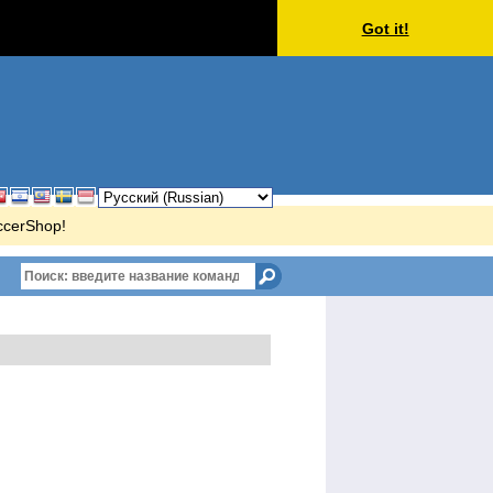
Got it!
occerShop!