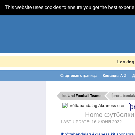
This website uses cookies to ensure you get the best experi
Looking 
Стартовая страница
Команды A-Z
Д
Iceland Football Teams
Íþróttabanda
Íþ
Home футболки
LAST UPDATE: 16 ИЮНЯ 2022
Íþróttabandalag Akraness kit sponsors