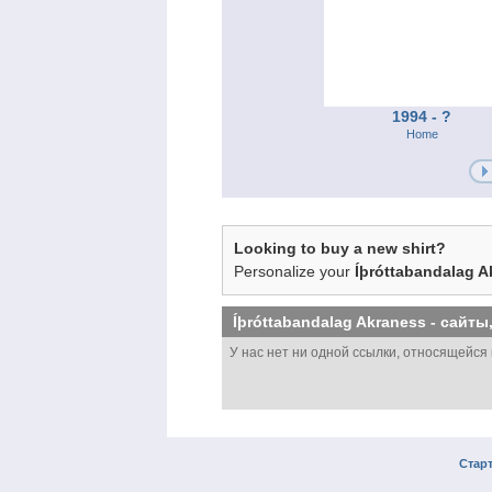
1994 - ?
Home
Looking to buy a new shirt?
Personalize your
Íþróttabandalag A
Íþróttabandalag Akraness
- сайты
У нас нет ни одной ссылки, относящейся 
Стар