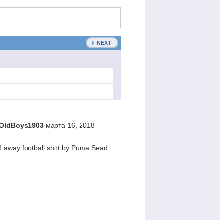
NEXT
sOldBoys1903
марта 16, 2018
 away football shirt by Puma Sead