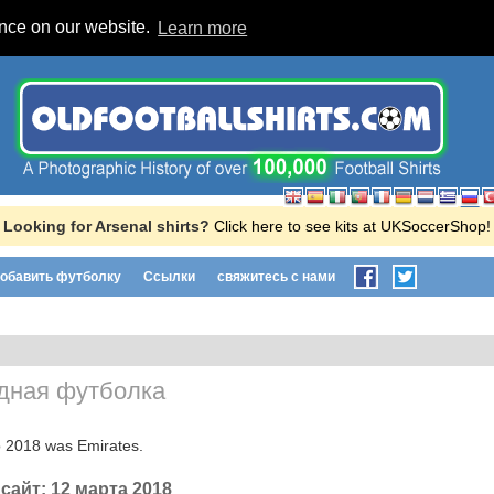
ence on our website.
Learn more
Looking for Arsenal shirts?
Click here to see kits at UKSoccerShop!
обавить футболку
Ссылки
свяжитесь с нами
дная футболка
o 2018 was Emirates.
 сайт:
12 марта 2018