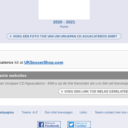
2020 - 2021
Home
VOEG EEN FOTO TOE VAN UW URUAPAN CD AGUACATEROS SHIRT
cateros
kit at
UKSoccerShop.com
ante websites
aan Uruapan CD Aguacateros - Klikt u op de link hieronder als u er één wil toevoe
VOEG EEN LINK TOE WELKE GERELATE
artpagina
Teams A-Z
Een shirt toevoegen
Links
Neem contact met ons