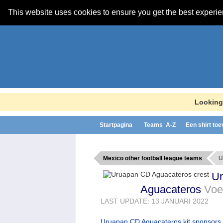
This website uses cookies to ensure you get the best experi
Looking
Startpagina
Teams A-Z
Een shirt to
Mexico other football league teams
U
U
Aguacateros
Voe
LAST UPDATE: 13 JANUARI 2022
Uruapan CD Aguacateros kit sponsors