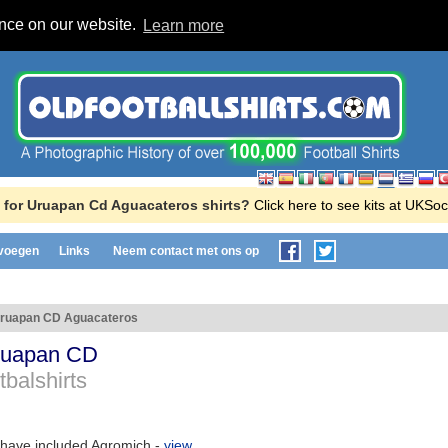
ence on our website.
Learn more
 for Uruapan Cd Aguacateros shirts?
Click here to see kits at UKSo
evoegen
Links
Neem contact met ons op
ruapan CD Aguacateros
ruapan CD
tbalshirts
have included Agromich -
view