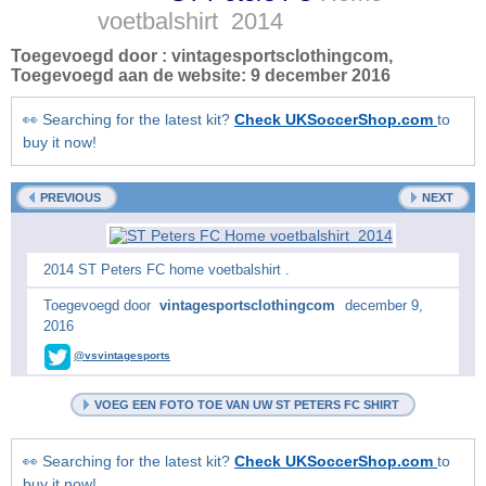
voetbalshirt
2014
Toegevoegd door :
vintagesportsclothingcom
,
Toegevoegd aan de website:
9 december 2016
👀 Searching for the latest kit?
Check UKSoccerShop.com
to
buy it now!
PREVIOUS
NEXT
2014 ST Peters FC home voetbalshirt .
Toegevoegd door
vintagesportsclothingcom
december 9,
2016
@vsvintagesports
VOEG EEN FOTO TOE VAN UW ST PETERS FC SHIRT
👀 Searching for the latest kit?
Check UKSoccerShop.com
to
buy it now!