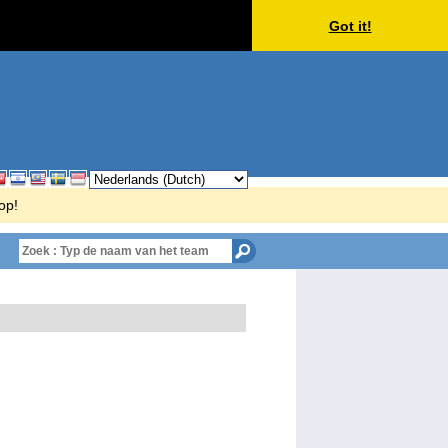
Got it!
op!