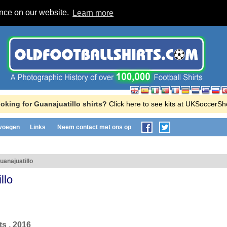
ence on our website.
Learn more
oking for Guanajuatillo shirts?
Click here to see kits at UKSoccerSh
evoegen
Links
Neem contact met ons op
uanajuatillo
llo
ts , 2016