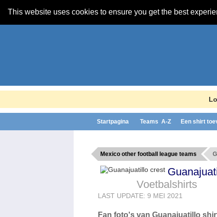
This website uses cookies to ensure you get the best experi
Lo
Startpagina
Teams A-Z
Een shirt to
Mexico other football league teams
G
Guanajuati
Voetbalshirts
LAST UPDATE: 9 MEI 2021
Fan foto's van Guanajuatillo shir