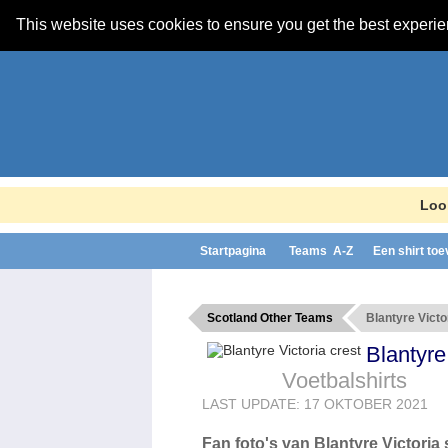
This website uses cookies to ensure you get the best experi
Look
Startpagina
Teams A-Z
Een shirt to
Scotland Other Teams
Blantyre Victo
Blantyre
Voetbalshirts
LAST UPDATE: 17 OKTOBER 2021
Fan foto's van Blantyre Victoria s