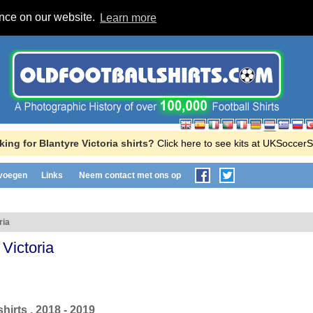
ence on our website.
Learn more
ing for Blantyre Victoria shirts?
Click here to see kits at UKSoccer
evoegen
Links
Neem contact met ons op
ria
 Victoria
hirts , 2018 - 2019