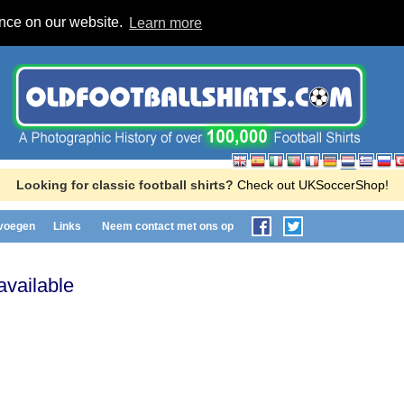
ence on our website.
Learn more
Looking for classic football shirts?
Check out UKSoccerShop!
evoegen
Links
Neem contact met ons op
available