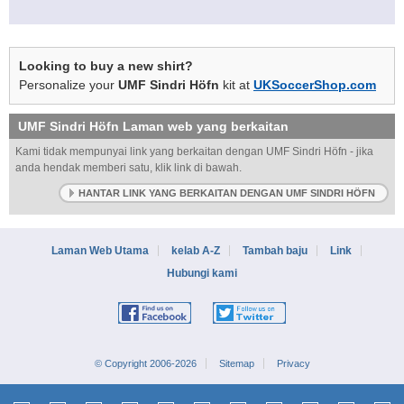
Looking to buy a new shirt?
Personalize your
UMF Sindri Höfn
kit at
UKSoccerShop.com
UMF Sindri Höfn
Laman web yang berkaitan
Kami tidak mempunyai link yang berkaitan dengan UMF Sindri Höfn - jika
anda hendak memberi satu, klik link di bawah.
HANTAR LINK YANG BERKAITAN DENGAN UMF SINDRI HÖFN
Laman Web Utama
kelab A-Z
Tambah baju
Link
Hubungi kami
© Copyright 2006-2026
Sitemap
Privacy