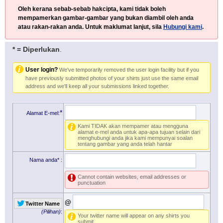
Oleh kerana sebab-sebab hakcipta, kami tidak boleh
mempamerkan gambar-gambar yang bukan diambil oleh anda
atau rakan-rakan anda. Untuk maklumat lanjut, sila
Hubungi kami
.
* = Diperlukan
.
User login?
We've temporarily removed the user login facility but if you
have previously submitted photos of your shirts just use the same email
address and we'll keep all your submissions linked together.
*
Alamat E-mel:
Kami TIDAK akan mempamer atau mengguna
alamat e-mel anda untuk apa-apa tujuan selain dari
menghubungi anda jika kami mempunyai soalan
tentang gambar yang anda telah hantar
Nama anda*
:
Cannot contain websites, email addresses or
punctuation
@
Twitter Name
(Pilihan)
:
Your twitter name will appear on any shirts you
submit