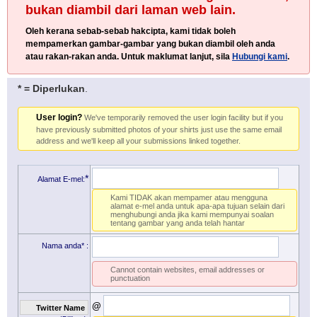
bukan diambil dari laman web lain.
Oleh kerana sebab-sebab hakcipta, kami tidak boleh
mempamerkan gambar-gambar yang bukan diambil oleh anda
atau rakan-rakan anda. Untuk maklumat lanjut, sila
Hubungi kami
.
* = Diperlukan
.
User login?
We've temporarily removed the user login facility but if you
have previously submitted photos of your shirts just use the same email
address and we'll keep all your submissions linked together.
*
Alamat E-mel:
Kami TIDAK akan mempamer atau mengguna
alamat e-mel anda untuk apa-apa tujuan selain dari
menghubungi anda jika kami mempunyai soalan
tentang gambar yang anda telah hantar
Nama anda*
:
Cannot contain websites, email addresses or
punctuation
@
Twitter Name