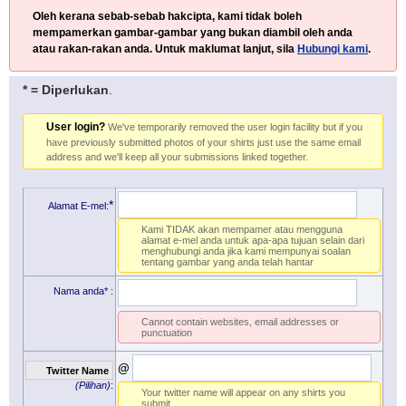
Oleh kerana sebab-sebab hakcipta, kami tidak boleh
mempamerkan gambar-gambar yang bukan diambil oleh anda
atau rakan-rakan anda. Untuk maklumat lanjut, sila
Hubungi kami
.
* = Diperlukan
.
User login?
We've temporarily removed the user login facility but if you
have previously submitted photos of your shirts just use the same email
address and we'll keep all your submissions linked together.
*
Alamat E-mel:
Kami TIDAK akan mempamer atau mengguna
alamat e-mel anda untuk apa-apa tujuan selain dari
menghubungi anda jika kami mempunyai soalan
tentang gambar yang anda telah hantar
Nama anda*
:
Cannot contain websites, email addresses or
punctuation
@
Twitter Name
(Pilihan)
:
Your twitter name will appear on any shirts you
submit