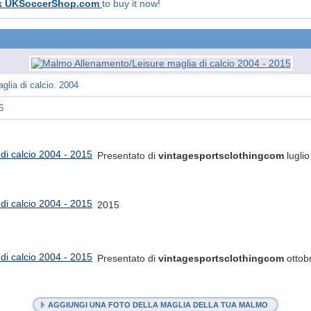
k UKSoccerShop.com
to buy it now!
glia di calcio. 2004
6
Presentato di
vintagesportsclothingcom
luglio
2015
Presentato di
vintagesportsclothingcom
ottob
AGGIUNGI UNA FOTO DELLA MAGLIA DELLA TUA MALMO