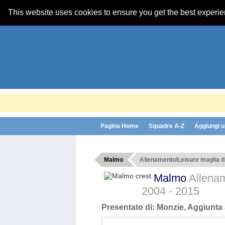
This website uses cookies to ensure you get the best experi
Pagina Home
Squadre A-Z
Aggiungi u
Malmo
Allenamento/Leisure maglia di
Malmo
Allenam
2004 - 2015
Presentato di:
Monzie
, Aggiunta 