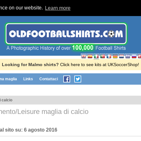
ence on our website.
Learn more
Looking for Malmo shirts?
Click here to see kits at UKSoccerShop!
na maglia
Links
Contattaci
 calcio
ento/Leisure maglia di calcio
al sito su:
6 agosto 2016