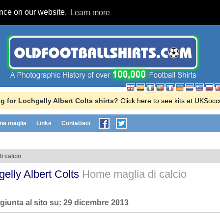
ence on our website.
Learn more
g for Lochgelly Albert Colts shirts?
Click here to see kits at UKSoc
na maglia
Links
Contattaci
i calcio
gelly Albert Colts
Home maglia di calcio
giunta al sito su:
29 dicembre 2013