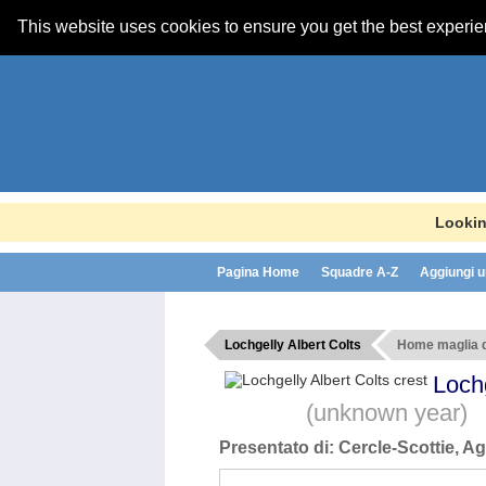
This website uses cookies to ensure you get the best experi
Lookin
Pagina Home
Squadre A-Z
Aggiungi u
Lochgelly Albert Colts
Home maglia d
Loch
(unknown year)
Presentato di:
Cercle-Scottie
, Ag