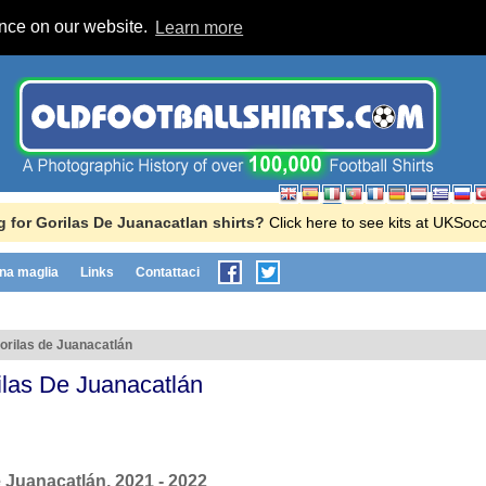
ence on our website.
Learn more
 for Gorilas De Juanacatlan shirts?
Click here to see kits at UKSoc
na maglia
Links
Contattaci
orilas de Juanacatlán
ilas De Juanacatlán
de Juanacatlán, 2021 - 2022