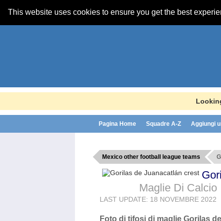
This website uses cookies to ensure you get the best experi
Looking
Pagina Home
Squadre A-Z
Aggiungi u
Mexico other football league teams
G
Gor
Maglie Di Calcio
LAST UPDATE: 18 NOVEMBRE 2022
Foto di tifosi di maglie Gorilas 