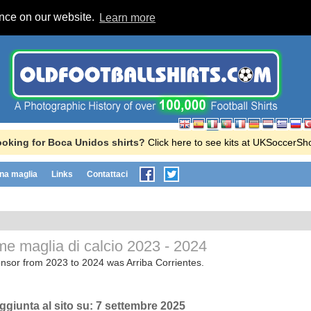
ence on our website.
Learn more
oking for Boca Unidos shirts?
Click here to see kits at UKSoccerSh
na maglia
Links
Contattaci
e maglia di calcio
2023 - 2024
nsor from 2023 to 2024 was Arriba Corrientes.
Aggiunta al sito su:
7 settembre 2025