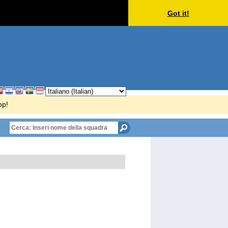
Got it!
op!