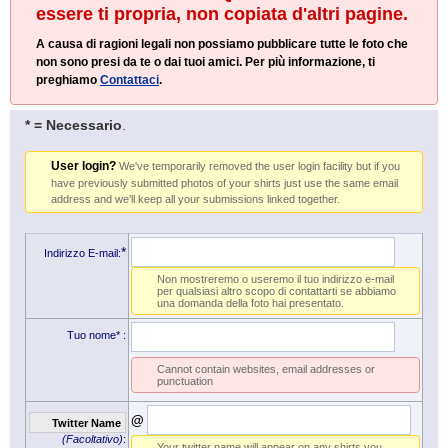
essere ti propria, non copiata d'altri pagine.
A causa di ragioni legali non possiamo pubblicare tutte le foto che
non sono presi da te o dai tuoi amici. Per più informazione, ti
preghiamo
Contattaci
.
* = Necessario
.
User login?
We've temporarily removed the user login facility but if you
have previously submitted photos of your shirts just use the same email
address and we'll keep all your submissions linked together.
*
Indirizzo E-mail:
Non mostreremo o useremo il tuo indirizzo e-mail
per qualsiasi altro scopo di contattarti se abbiamo
una domanda della foto hai presentato.
Tuo nome*
:
Cannot contain websites, email addresses or
punctuation
@
Twitter Name
(Facoltativo)
:
Your twitter name will appear on any shirts you