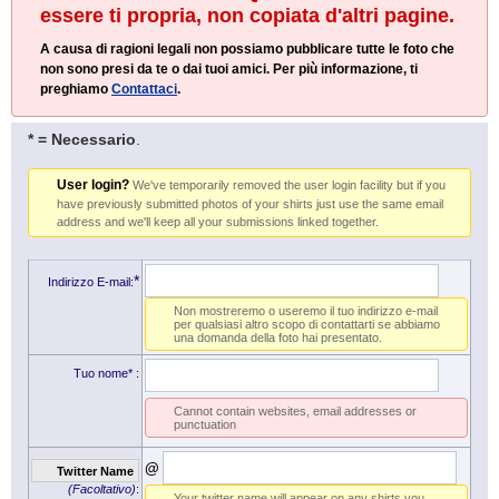
essere ti propria, non copiata d'altri pagine.
A causa di ragioni legali non possiamo pubblicare tutte le foto che
non sono presi da te o dai tuoi amici. Per più informazione, ti
preghiamo
Contattaci
.
* = Necessario
.
User login?
We've temporarily removed the user login facility but if you
have previously submitted photos of your shirts just use the same email
address and we'll keep all your submissions linked together.
*
Indirizzo E-mail:
Non mostreremo o useremo il tuo indirizzo e-mail
per qualsiasi altro scopo di contattarti se abbiamo
una domanda della foto hai presentato.
Tuo nome*
:
Cannot contain websites, email addresses or
punctuation
@
Twitter Name
(Facoltativo)
:
Your twitter name will appear on any shirts you