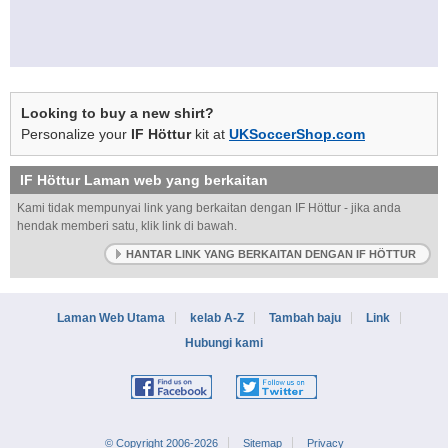
Looking to buy a new shirt?
Personalize your
IF Höttur
kit at
UKSoccerShop.com
IF Höttur
Laman web yang berkaitan
Kami tidak mempunyai link yang berkaitan dengan IF Höttur - jika anda
hendak memberi satu, klik link di bawah.
HANTAR LINK YANG BERKAITAN DENGAN IF HÖTTUR
Laman Web Utama
kelab A-Z
Tambah baju
Link
Hubungi kami
© Copyright 2006-2026
Sitemap
Privacy