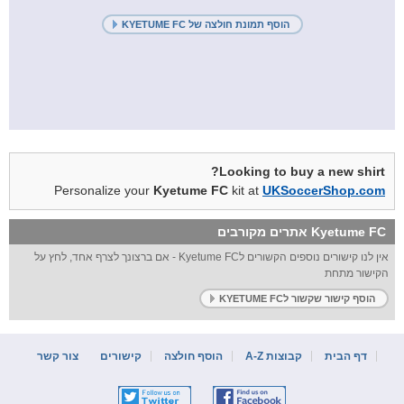
הוסף תמונת חולצה של KYETUME FC
Looking to buy a new shirt?
Personalize your
Kyetume FC
kit at
UKSoccerShop.com
אתרים מקורבים
Kyetume FC
אין לנו קישורים נוספים הקשורים לKyetume FC - אם ברצונך לצרף אחד, לחץ על
הקישור מתחת
הוסף קישור שקשור לKYETUME FC
דף הבית
קבוצות A-Z
הוסף חולצה
קישורים
צור קשר