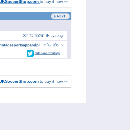
 UKSoccerShop.com
to buy it now!
👀 Searching for the latest kit?
NEXT
IF Lyseng חולצת כדורגל.
vintagesportsapparelpl
הועלה על ידי
@oldsoccershirts
 UKSoccerShop.com
to buy it now!
👀 Searching for the latest kit?