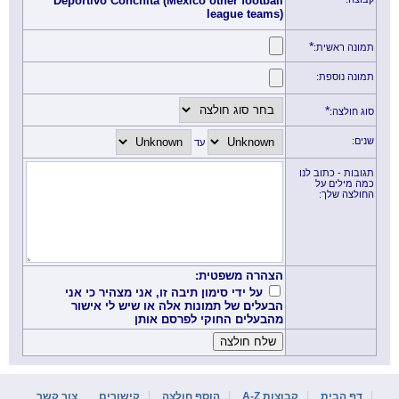
Deportivo Conchita (Mexico other football
league teams)
*
תמונה ראשית:
תמונה נוספת:
*
סוג חולצה:
שנים:
עד
תגובות - כתוב לנו
כמה מילים על
החולצה שלך:
הצהרה משפטית:
על ידי סימון תיבה זו, אני מצהיר כי אני
הבעלים של תמונות אלה או שיש לי אישור
מהבעלים החוקי לפרסם אותן
דף הבית
קבוצות A-Z
הוסף חולצה
קישורים
צור קשר