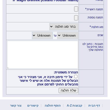
ÍF Magni Grenivík (Iceland Football Teams)
*
תמונה ראשית:
תמונה נוספת:
*
סוג חולצה:
שנים:
עד
תגובות - כתוב לנו
כמה מילים על
החולצה שלך:
הצהרה משפטית:
על ידי סימון תיבה זו, אני מצהיר כי אני
הבעלים של תמונות אלה או שיש לי אישור
מהבעלים החוקי לפרסם אותן
דף הבית
קבוצות A-Z
הוסף חולצה
קישורים
צור קשר