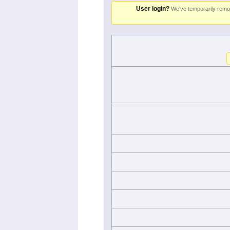
User login?
We've temporarily remove