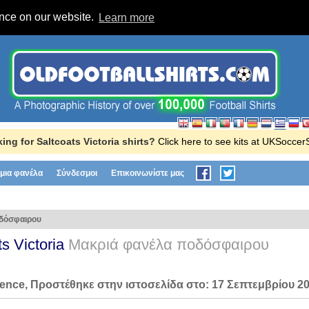
ence on our website.
Learn more
ing for Saltcoats Victoria shirts?
Click here to see kits at UKSoccer
μια φανέλα
Σύνδεσμοι
Επικοινωνίστε μας
δόσφαιρου
ts Victoria
Μακριά φανέλα ποδόσφαιρου
lence
, Προστέθηκε στην ιστοσελίδα στο:
17 Σεπτεμβρίου 2