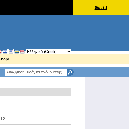
Got it!
Shop!
012