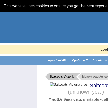
This website uses cookies to ensure you get the best experi
Look
αρχική σελίδα
Ομάδες A-Z
Προσθέστε 
Saltcoats Victoria
Μακριά φανέλα πο
Saltcoa
(unknown year)
Υποβλήθηκε από:
shirtsofexcel