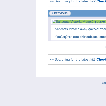
👀 Searching for the latest kit?
Chec
PREVIOUS
Saltcoats Victoria away φανέλα ποδ
Υποβλήθηκε από
shirtsofexcellenc
👀 Searching for the latest kit?
Chec
αρχ