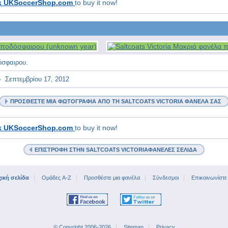
k UKSoccerShop.com
to buy it now!
όσφαιρου.
e
Σεπτεμβρίου 17, 2012
ΠΡΟΣΘΈΣΤΕ ΜΙΑ ΦΩΤΟΓΡΑΦΊΑ ΑΠΌ ΤΗ SALTCOATS VICTORIA ΦΑΝΈΛΑ ΣΑΣ
k UKSoccerShop.com
to buy it now!
ΕΠΙΣΤΡΟΦΉ ΣΤΗΝ SALTCOATS VICTORIAΦΑΝΈΛΕΣ ΣΕΛΊΔΑ
ική σελίδα
Ομάδες A-Z
Προσθέστε μια φανέλα
Σύνδεσμοι
Επικοινωνίστε
© Copyright 2006-2026
Sitemap
Privacy