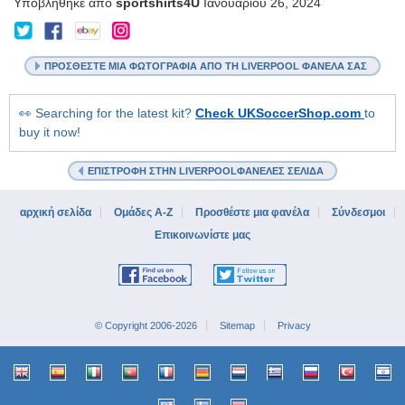
Υποβλήθηκε από
sportshirts4U
Ιανουαρίου 26, 2024
@sportshirts_4u
sportshirts4U
IT-
www.instagram.com/sportshirts4u
on
IS-
Facebook
IN-
ΠΡΟΣΘΈΣΤΕ ΜΙΑ ΦΩΤΟΓΡΑΦΊΑ ΑΠΌ ΤΗ LIVERPOOL ΦΑΝΈΛΑ ΣΑΣ
THE-
BLOOD
eBay
👀 Searching for the latest kit?
Check UKSoccerShop.com
to
Store
buy it now!
ΕΠΙΣΤΡΟΦΉ ΣΤΗΝ LIVERPOOLΦΑΝΈΛΕΣ ΣΕΛΊΔΑ
αρχική σελίδα
Ομάδες A-Z
Προσθέστε μια φανέλα
Σύνδεσμοι
Επικοινωνίστε μας
© Copyright 2006-2026
Sitemap
Privacy