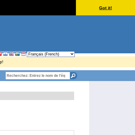
Got it!
p!