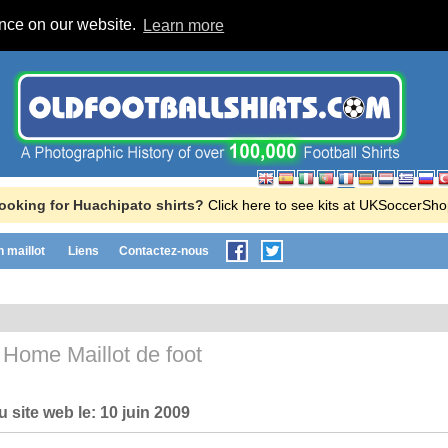
ence on our website.
Learn more
ooking for Huachipato shirts?
Click here to see kits at UKSoccerSho
n maillot
Liens
Contactez-nous
o
Home Maillot de foot
u site web le:
10 juin 2009