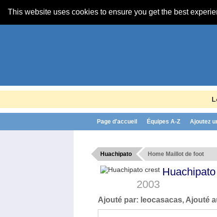
This website uses cookies to ensure you get the best experi
L
Page d'accueil
Équipes A-Z
Ajoutez u
Huachipato
Home Maillot de foot
Huachipat
2003
Ajouté par:
leocasacas
, Ajouté a