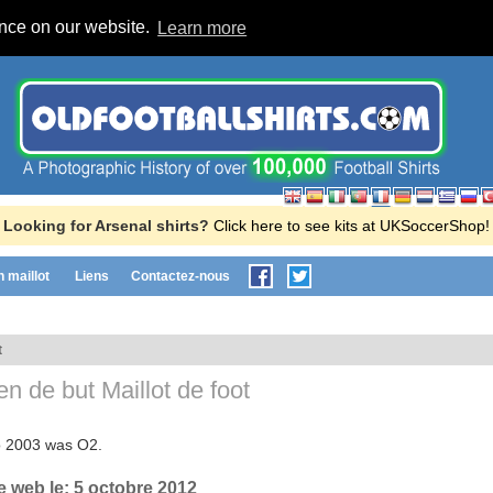
ence on our website.
Learn more
Looking for Arsenal shirts?
Click here to see kits at UKSoccerShop!
n maillot
Liens
Contactez-nous
t
n de but Maillot de foot
o 2003 was O2.
te web le:
5 octobre 2012