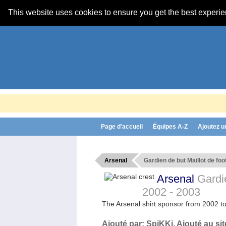
This website uses cookies to ensure you get the best experi
Page d'accueil
Équipes A-Z
Ajoutez u
Arsenal
Gardien de but Maillot de foo
Arsenal
Gardie
2002 - 2003
The Arsenal shirt sponsor from 2002 t
Ajouté par:
SpiKKi
, Ajouté au si