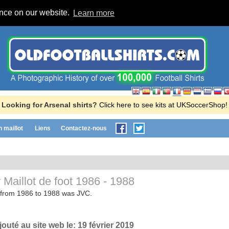
ence on our website.
Learn more
Looking for Arsenal shirts?
Click here to see kits at UKSoccerShop!
n maillot
Liens
Contactez-nous
 Maillot de foot
1986 - 1988
r from 1986 to 1988 was JVC.
Ajouté au site web le:
19 février 2019