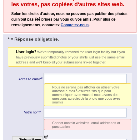
les votres, pas copiées d'autres sites web.
Selon les droits d'auteur, nous ne pouvons pas publier des photos
qui n'ont pas été prises par vous ou vos amis. Pour plus de
renseignements, contactez
Contactez-nous
.
* = Réponse obligatoire
.
User login?
We've temporarily removed the user login facility but if you
have previously submitted photos of your shirts just use the same email
address and we'll keep all your submissions linked together.
*
Adresse email:
Nous ne serons pas afficher ou utiliser votre
adresse e-mail à d'autres fins que pour
communiquer avec vous si nous avons des
questions au sujet de la photo que vous avez
soumis
Votre nom*
:
Cannot contain websites, email addresses or
punctuation
@
Twitter Name