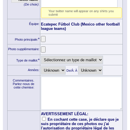
(De choix)
:
Your twitter name will appear on any shirts you
submit
Équipe:
Ecatepec Fútbol Club (Mexico other football
league teams)
*
Photo principale:
Photo supplémentaire:
*
Type de maillot:
Années:
De/À: À
Commentaires.
Parlez-nous de
cette chemise:
AVERTISSEMENT LÉGAL:
En cochant cette case, je déclare que je
suis propriétaire de ces photos ou j'ai
l'autorisation du propriétaire légal de les