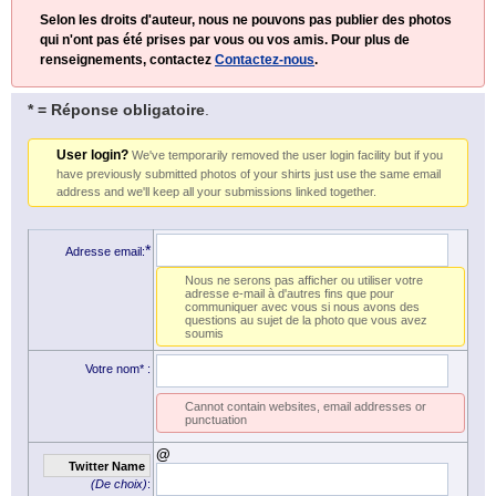
Selon les droits d'auteur, nous ne pouvons pas publier des photos
qui n'ont pas été prises par vous ou vos amis. Pour plus de
renseignements, contactez
Contactez-nous
.
* = Réponse obligatoire
.
User login?
We've temporarily removed the user login facility but if you
have previously submitted photos of your shirts just use the same email
address and we'll keep all your submissions linked together.
*
Adresse email:
Nous ne serons pas afficher ou utiliser votre
adresse e-mail à d'autres fins que pour
communiquer avec vous si nous avons des
questions au sujet de la photo que vous avez
soumis
Votre nom*
:
Cannot contain websites, email addresses or
punctuation
@
Twitter Name
(De choix)
: