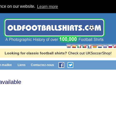
ence on our website.
Learn more
Looking for classic football shirts?
Check out UKSoccerShop!
n maillot
Liens
Contactez-nous
available