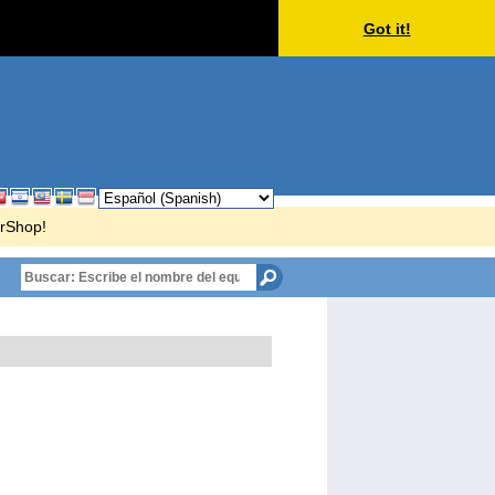
Got it!
erShop!