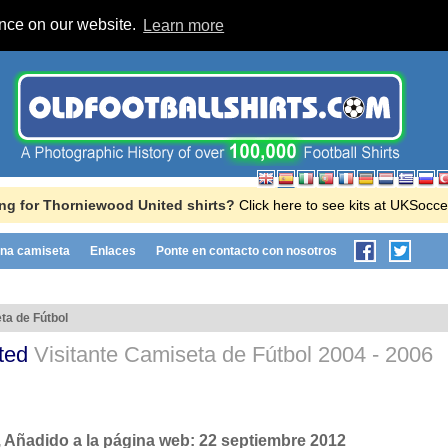
ence on our website.
Learn more
ng for Thorniewood United shirts?
Click here to see kits at UKSocc
na camiseta
Enlaces
Ponte en contacto con nosotros
ta de Fútbol
ited
Visitante Camiseta de Fútbol
2004 - 2006
, Añadido a la página web:
22 septiembre 2012