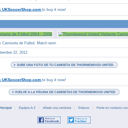
k UKSoccerShop.com
to buy it now!
y Camiseta de Fútbol. Match worn
tiembre 22, 2012
SUBE UNA FOTO DE TU CAMISETA DE THORNIEWOOD UNITED
k UKSoccerShop.com
to buy it now!
VUELVE A LA PÁGINA DE CAMISETAS DE THORNIEWOOD UNITED
rincipal
Equipos A-Z
Añade una camiseta
Enlaces
Ponte en contacto con