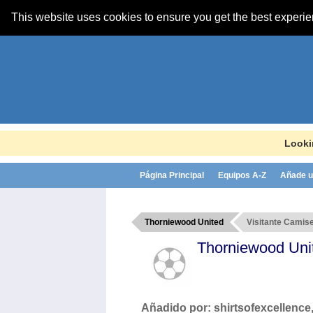
This website uses cookies to ensure you get the best experi
Looki
Página Principal
Equipos A-Z
Añade u
Thorniewood United
Visitante Camise
Thorniewood Un
Añadido por:
shirtsofexcellence