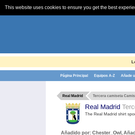
This website uses cookies to ensure you get the best experi
L
Página Principal
Equipos A-Z
Añade u
Real Madrid
Tercera camiseta Camise
Real Madrid
Terc
The Real Madrid shirt sp
Añadido por:
Chester_Owl
, Aña