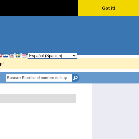
Got it!
p!