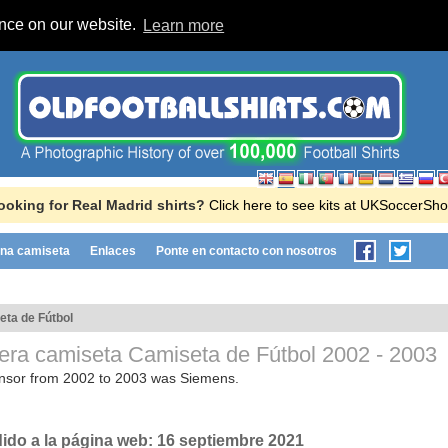
ence on our website.
Learn more
ooking for Real Madrid shirts?
Click here to see kits at UKSoccerSho
na camiseta
Enlaces
Ponte en contacto con nosotros
ta de Fútbol
era camiseta Camiseta de Fútbol
2002 - 2003
onsor from 2002 to 2003 was Siemens.
dido a la página web:
16 septiembre 2021