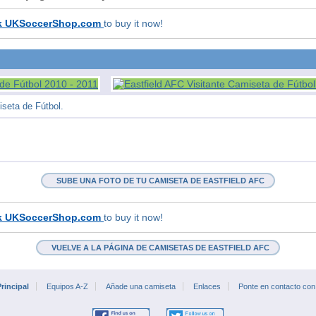
k UKSoccerShop.com
to buy it now!
seta de Fútbol.
SUBE UNA FOTO DE TU CAMISETA DE EASTFIELD AFC
k UKSoccerShop.com
to buy it now!
VUELVE A LA PÁGINA DE CAMISETAS DE EASTFIELD AFC
rincipal
Equipos A-Z
Añade una camiseta
Enlaces
Ponte en contacto con