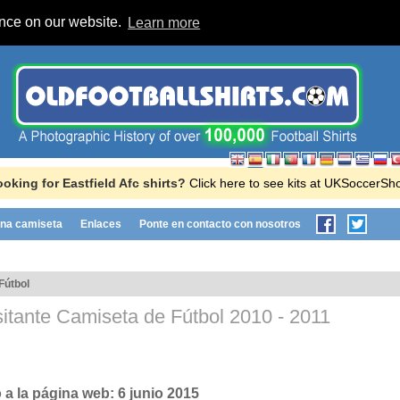
ence on our website.
Learn more
oking for Eastfield Afc shirts?
Click here to see kits at UKSoccerSh
na camiseta
Enlaces
Ponte en contacto con nosotros
Fútbol
sitante Camiseta de Fútbol
2010 - 2011
 a la página web:
6 junio 2015