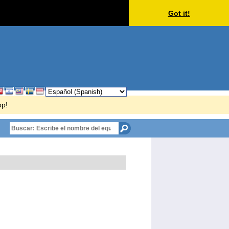
Got it!
op!