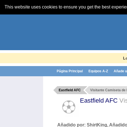
This website uses cookies to ensure you get the best experi
Lo
Página Principal
Equipos A-Z
Añade u
Eastfield AFC
Visitante Camiseta de 
Eastfield AFC
Vi
Añadido por:
ShirtKing
, Añadido