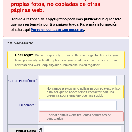
propias fotos, no copiadas de otras
páginas web.
Debido a razones de copyright no podemos publicar cualquier foto
que no sea tomada por ti o amigos tuyos. Para más información
pincha aqui
Ponte en contacto con nosotros
.
* = Necesario
.
User login?
We've temporarily removed the user login facility but if you
have previously submitted photos of your shirts just use the same email
address and we'll keep all your submissions linked together.
*
Correo Electrónico:
No vamos a exponer o utilizar tu correo electrónico,
a no ser que te necesitemos contactar con una
pregunta sobre una foto que has subido.
Tu nombre*
:
Cannot contain websites, email addresses or
punctuation
@
Twitter Name