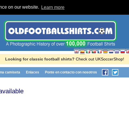
ence on our website.
Learn more
Looking for classic football shirts?
Check out UKSoccerShop!
na camiseta
Enlaces
Ponte en contacto con nosotros
available