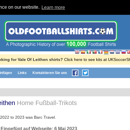
ence on our website.
Learn more
king for Vale Of Leithen shirts?
Click here to see kits at UKSoccerS
einfügen
Links
Kontaktieren Sie uns
eithen
Home Fußball-Trikots
 2022 to 2023 was Barc Travel.
, Eingefügt auf Webseite:
6 Mai 2023