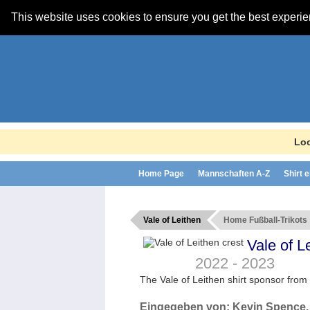
This website uses cookies to ensure you get the best experi
Loo
Home Page
Mannschaften A-Z
Shirt 
Vale of Leithen
Home Fußball-Trikots
Vale of L
2022 - 2023
The Vale of Leithen shirt sponsor from
Eingegeben von:
Kevin Spence