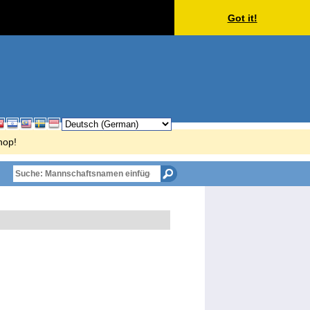
Got it!
hop!