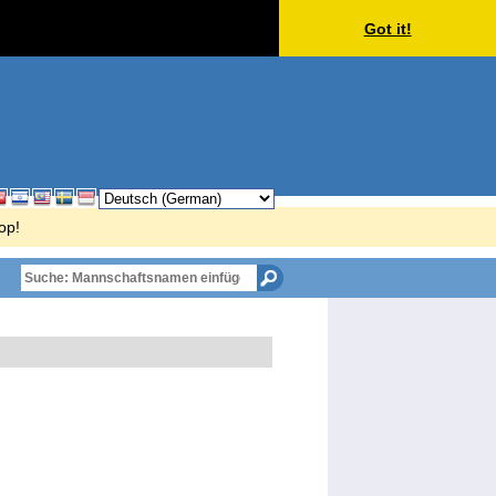
Got it!
op!