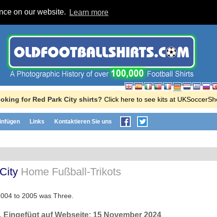
ence on our website.
Learn more
oking for Red Park City shirts?
Click here to see kits at UKSoccerSh
einfügen
Links
Kontaktieren Sie uns
City
Home Fußball-Trikots
2004 to 2005 was Three.
, Eingefügt auf Webseite:
15 November 2024