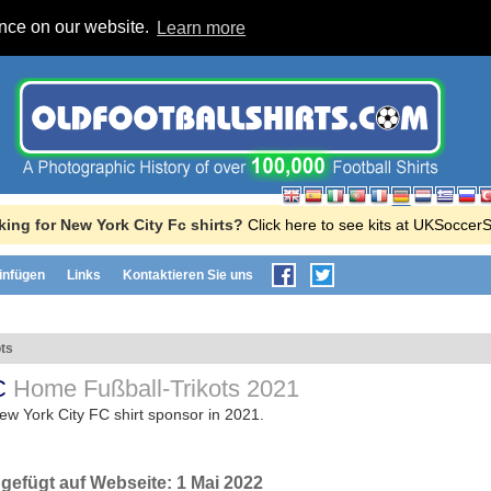
ence on our website.
Learn more
ing for New York City Fc shirts?
Click here to see kits at UKSoccer
einfügen
Links
Kontaktieren Sie uns
ts
FC
Home Fußball-Trikots
2021
ew York City FC shirt sponsor in 2021.
ngefügt auf Webseite:
1 Mai 2022