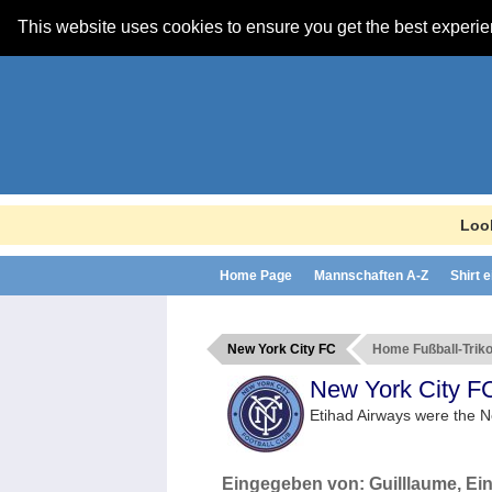
This website uses cookies to ensure you get the best experi
Look
Home Page
Mannschaften A-Z
Shirt 
New York City FC
Home Fußball-Triko
New York City 
Etihad Airways were the N
Eingegeben von:
Guilllaume
, Ei